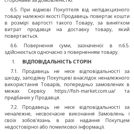
6.5. При відмові Покуптеля від непідакцизного
товару належної якості Продавець повертає кошти
в розмірі вартості такого Товару, за винятком
витрат продавця на доставку товару, який
повертається.
6.6. Повернення суми, зазначеної в п.6.5.
здійснюється одночасно з поверненням товару.
ВІДПОВІДАЛЬНІСТЬ СТОРІН
7.1. Продавець не несе відповідальності за
шкоду, заподіяну Покупцеві внаслідок неналежного
використання Товарів, попередньо замовлених в
межах Сервісу https://fish-market.com.ua/ та
придбаних у Продавця.
7.2. Продавець не несе відповідальності за
неналежне, несвоєчасне виконання Замовлень і
своїх зобов'язань в разі надання Покупцем
недостовірної або помилкової інформації.