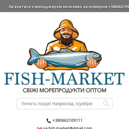
Зв'язатися з менеджером можливо за номером +38066210911
+380662109111
ua.fish.market@gmail.com