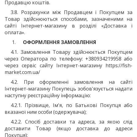
Продавцю коштів.
3.8. Розрахунки між Продавцем і Покупцем за
Товар здійснюються способами, зазначеними на
сайті Інтернет-магазину в розділі «Доставка і
оплата».
ОФОРМЛЕННЯ ЗАМОВЛЕННЯ
4.1. Замовлення Товару здійснюється Покупцем
через Оператора по телефону: +380
934219958
або
через сервіс сайту Інтернет-магазину https://fish-
market.com.ua/
4.2. При оформленні замовлення на сайті
Інтернет-магазину Покупець зобов'язується надати
наступну реєстраційну інформацію:
4.2.1.
П
різвище,
І
м'я, по
Б
атькові Покупця або
вказаної ним особи (одержувача);
4.2.2.
С
посіб доставки та адреса, за якою слід
доставити Товар (якщо доставка до адреси
Покупця);