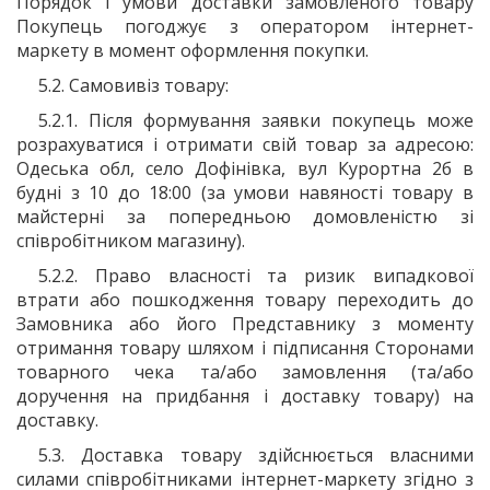
Порядок і умови доставки замовленого товару
Покупець погоджує з оператором інтернет-
маркету в момент оформлення покупки.
5.2. Самовивіз товару:
5.2.1. Після формування заявки покупець може
розрахуватися і отримати свій товар за адресою:
Одеська обл, село Дофінівка, вул Курортна 2б
в
будні
з 10 до 18:00
(за умови навяності товару в
майстерні за попередньою домовленістю зі
співробітником магазину).
5.2.2. Право власності та ризик випадкової
втрати або пошкодження товару переходить до
Замовника або його Представнику з моменту
отримання товару шляхом і підписання Сторонами
товарного чека та/або замовлення (та/або
доручення на придбання і доставку товару) на
доставку.
5.3. Доставка товару здійснюється власними
силами співробітниками інтернет-маркету згідно з