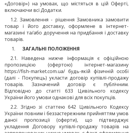
«Договір») на умовах, що містяться в цій Оферті,
включаючи всі Додатки.
1.2. Замовлення - рішення Замовника замовити
товар і його доставку, оформлене в інтернет-
магазині та/або доручення на придбання і доставку
товарів.
ЗАГАЛЬНІ ПОЛОЖЕННЯ
2.1. Наведена нижче інформація є офіційною
пропозицією (офертою) інтернет-магазину
https://fish-market.com.ua/ будь-якій фізичній особі
(далі - Покупець) укласти договір купівлі-продажу
товарів. Зазначений договір є публічним.
Відповідно до статті 633 Цивільного кодексу
України його умови однакові для всіх покупців.
2.2. Згідно зі статтею 642 Цивільного Кодексу
України повним і беззастережним прийняттям умов
даної пропозиції (оферти), що підтверджує
укладення Договору купівлі-продажу товарів на
запропонованих нижче умовах, є факт оформлення